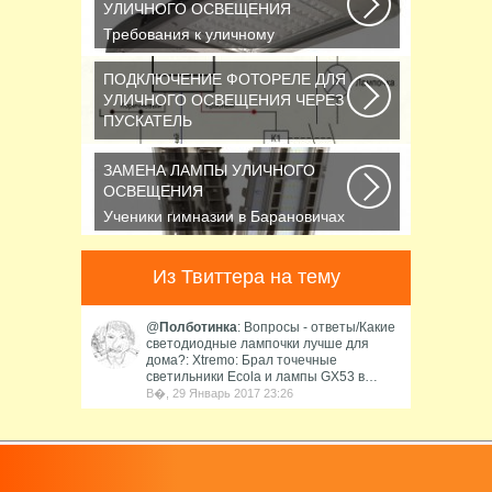
УЛИЧНОГО ОСВЕЩЕНИЯ
Требования к уличному
освещению регулируется рядом
ГОСТов и СНиПов,
ПОДКЛЮЧЕНИЕ ФОТОРЕЛЕ ДЛЯ
описывающих...
УЛИЧНОГО ОСВЕЩЕНИЯ ЧЕРЕЗ
ПУСКАТЕЛЬ
В повседневной жизни все чаще
применяется фотореле,
ЗАМЕНА ЛАМПЫ УЛИЧНОГО
называемое также, сумеречным...
ОСВЕЩЕНИЯ
Ученики гимназии в Барановичах
собрали солнечную батарею
Среди многочисленных...
Из Твиттера на тему
@
Полботинка
: Вопросы - ответы/Какие
светодиодные лампочки лучше для
дома?: Xtremo: Брал точечные
светильники Ecola и лампы GX53 в…
В�, 29 Январь 2017 23:26