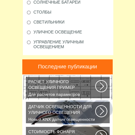
СОЛНЕЧНЫЕ БАТАРЕИ
СТОЛБЫ
СВЕТИЛЬНИКИ
УЛИЧНОЕ ОСВЕЩЕНИЕ
УПРАВЛЕНИЕ УЛИЧНЫМ
ОСВЕЩЕНИЕМ
Последние публикации
РАСЧЕТ УЛИЧНОГО
ОСВЕЩЕНИЯ ПРИМЕР
Для расчетов параметров
наружного освещения
применяется
ДАТЧИК ОСВЕЩЕННОСТИ ДЛЯ
сертифицированный...
УЛИЧНОГО ОСВЕЩЕНИЯ
Новый KNX датчик освещенности
LUNA 134 KNX от Theben стал
ещё более простым...
СТОИМОСТЬ ФОНАРЯ