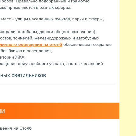
иборов. Правильно подобранные и грамотно
око применяются в разных сферах:
ест – улицы населенных пунктов, парки и скверы,
страли, автобаны, дороги общего назначения);
стов, тоннелей, железнодорожных и автобусных
личного освещения на столб
обеспечивают создание
без бликов и ослепления;
ритории ЖКХ;
ещения приусадебного участка, частных владений.
ных светильников
ии
щения на Столб