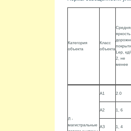
Средня
яркость
дорожн
Категория
Класс
покрыт
объекта
объекта
Lep, кд
2, не
менее
А1
2.0
А2
1, 6
Л -
магистральные
АЗ
1, 4