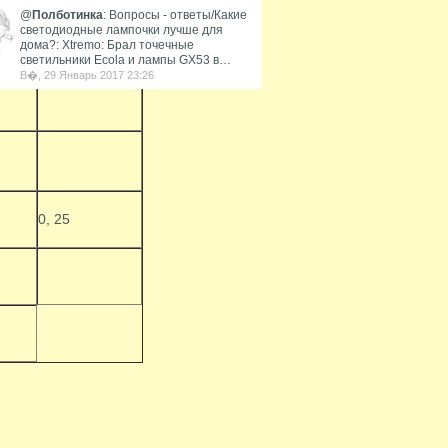
@
Полботинка
: Вопросы - ответы/Какие
светодиодные лампочки лучше для
дома?: Xtremo: Брал точечные
светильники Ecola и лампы GX53 в…
В�, 29 Январь 2017 23:26
0, 25