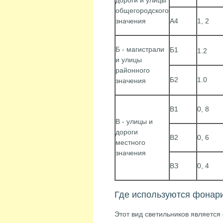
дороги и улицы
общегородского
значения
А4
1, 2
Б - магистрали
Б1
1.2
и улицы
районного
Б2
1.0
значения
B1
0, 8
В - улицы и
дороги
В2
0, 6
местного
значения
ВЗ
0, 4
Где используются фонари
Этот вид светильников являетс