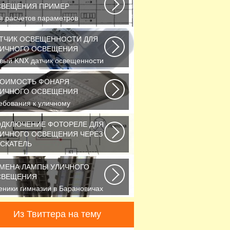
СВЕЩЕНИЯ ПРИМЕР
я расчетов параметров
ружного освещения
именяется
ТЧИК ОСВЕЩЕННОСТИ ДЛЯ
ртифицированный...
ИЧНОГО ОСВЕЩЕНИЯ
вый KNX датчик освещенности
NA 134 KNX от Theben стал
ё более простым...
ТОИМОСТЬ ФОНАРЯ
ИЧНОГО ОСВЕЩЕНИЯ
ебования к уличному
вещению регулируется рядом
СТов и СНиПов,
ДКЛЮЧЕНИЕ ФОТОРЕЛЕ ДЛЯ
исывающих...
ИЧНОГО ОСВЕЩЕНИЯ ЧЕРЕЗ
СКАТЕЛЬ
повседневной жизни все чаще
именяется фотореле,
МЕНА ЛАМПЫ УЛИЧНОГО
зываемое также, сумеречным...
СВЕЩЕНИЯ
еники гимназии в Барановичах
брали солнечную батарею
еди многочисленных...
Из Твиттера на тему