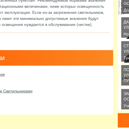
населенных пунктов». Рекомендуемые нормами значения
О
тационными величинами, ниже которых освещенность
Дл
т эксплуатации. Если из-за загрязнения светильников,
на
а ламп эти минимально допустимые значения будут
пр
ДА
о освещения нуждается в обслуживании (чистке).
се
УЛ
Но
LU
ещ
С
УЛ
ии
Тр
ос
ГО
ПО
ние
оп
УЛ
ПУ
В 
и Светильниками
пр
ЗА
на
О
Уч
со
Ср