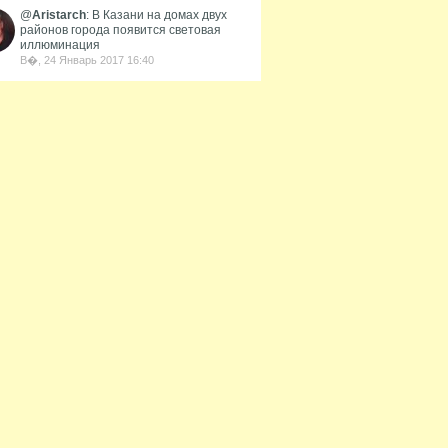
@
Aristarch
: В Казани на домах двух
районов города появится световая
иллюминация
В�, 24 Январь 2017 16:40