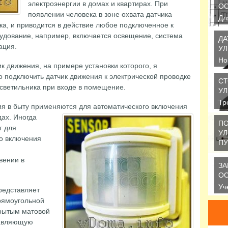
электроэнергии в домах и квартирах. При
О
появлении человека в зоне охвата датчика
Дл
а, и приводится в действие любое подключенное к
на
удование, например, включается освещение, система
пр
ДА
ация.
се
УЛ
Но
 движения, на примере установки которого, я
LU
 подключить датчик движения к электрической проводке
ещ
С
светильника при входе в помещение.
УЛ
Тр
ия в быту применяются для автоматического включения
ос
ах.
Иногда
ГО
ПО
т для
оп
УЛ
о включения
ПУ
В 
вении в
пр
ЗА
на
О
Уч
редставляет
со
рямоугольной
Ср
крытым матовой
тавляющую