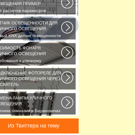
СВЕЩЕНИЯ ПРИМЕР
я расчетов параметров
ружного освещения
именяется
ТЧИК ОСВЕЩЕННОСТИ ДЛЯ
ртифицированный...
ИЧНОГО ОСВЕЩЕНИЯ
вый KNX датчик освещенности
NA 134 KNX от Theben стал
ё более простым...
ТОИМОСТЬ ФОНАРЯ
ИЧНОГО ОСВЕЩЕНИЯ
ебования к уличному
вещению регулируется рядом
СТов и СНиПов,
ДКЛЮЧЕНИЕ ФОТОРЕЛЕ ДЛЯ
исывающих...
ИЧНОГО ОСВЕЩЕНИЯ ЧЕРЕЗ
СКАТЕЛЬ
повседневной жизни все чаще
именяется фотореле,
МЕНА ЛАМПЫ УЛИЧНОГО
зываемое также, сумеречным...
СВЕЩЕНИЯ
еники гимназии в Барановичах
брали солнечную батарею
еди многочисленных...
Из Твиттера на тему