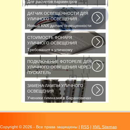
Для расчетов параметров
наружного освещения
применяется
ДАТЧИК ОСВЕЩЕННОСТИ ДЛЯ
сертифицированный...
УЛИЧНОГО ОСВЕЩЕНИЯ
Новый KNX датчик освещенности
LUNA 134 KNX от Theben стал
ещё более простым...
СТОИМОСТЬ ФОНАРЯ
УЛИЧНОГО ОСВЕЩЕНИЯ
Требования к уличному
освещению регулируется рядом
ГОСТов и СНиПов,
ПОДКЛЮЧЕНИЕ ФОТОРЕЛЕ ДЛЯ
описывающих...
УЛИЧНОГО ОСВЕЩЕНИЯ ЧЕРЕЗ
ПУСКАТЕЛЬ
В повседневной жизни все чаще
применяется фотореле,
ЗАМЕНА ЛАМПЫ УЛИЧНОГО
называемое также, сумеречным...
ОСВЕЩЕНИЯ
Ученики гимназии в Барановичах
собрали солнечную батарею
Среди многочисленных...
Copyright ©
2026 - Все права защищены |
RSS
|
XML Sitemap