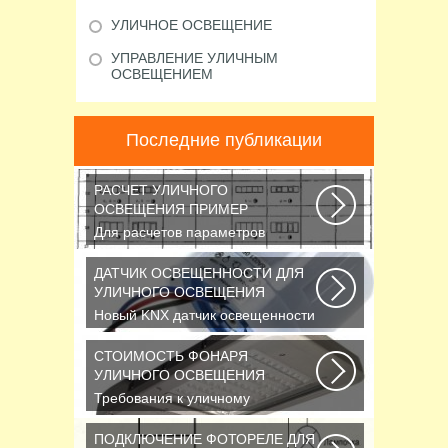
УЛИЧНОЕ ОСВЕЩЕНИЕ
УПРАВЛЕНИЕ УЛИЧНЫМ
ОСВЕЩЕНИЕМ
Последние публикации
РАСЧЕТ УЛИЧНОГО
ОСВЕЩЕНИЯ ПРИМЕР
Для расчетов параметров
наружного освещения
применяется
ДАТЧИК ОСВЕЩЕННОСТИ ДЛЯ
сертифицированный...
УЛИЧНОГО ОСВЕЩЕНИЯ
Новый KNX датчик освещенности
LUNA 134 KNX от Theben стал
ещё более простым...
СТОИМОСТЬ ФОНАРЯ
УЛИЧНОГО ОСВЕЩЕНИЯ
Требования к уличному
освещению регулируется рядом
ГОСТов и СНиПов,
ПОДКЛЮЧЕНИЕ ФОТОРЕЛЕ ДЛЯ