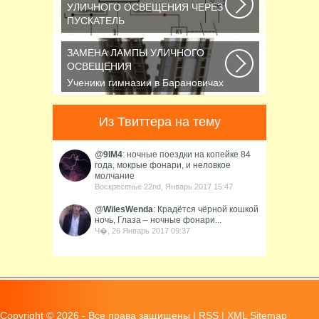
описывающих...
УЛИЧНОГО ОСВЕЩЕНИЯ ЧЕРЕЗ
ПУСКАТЕЛЬ
В повседневной жизни все чаще
применяется фотореле,
ЗАМЕНА ЛАМПЫ УЛИЧНОГО
называемое также, сумеречным...
ОСВЕЩЕНИЯ
Ученики гимназии в Барановичах
собрали солнечную батарею
Среди многочисленных...
Из Твиттера на тему
@
9IM4
: ночные поездки на копейке 84
года, мокрые фонари, и неловкое
молчание
Воскресенье 22nd, Январь 2017 15:47
@
WilesWenda
: Крадётся чёрной кошкой
ночь, Глаза – ночные фонари...
Ч�, 26 Январь 2017 09:37
Copyright ©
2026 - Все права защищены |
RSS
|
XML Sitemap