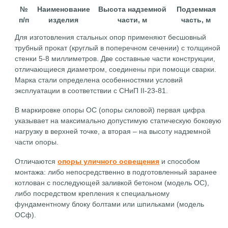
№
Наименование
Высота надземной
Подземная
п/п
изделия
части, м
часть, м
Для изготовления стальных опор применяют бесшовный
трубный прокат (круглый в поперечном сечении) с толщиной
стенки 5-8 миллиметров. Две составные части конструкции,
отличающиеся диаметром, соединены при помощи сварки.
Марка стали определена особенностями условий
эксплуатации в соответствии с СНиП II-23-81.
В маркировке опоры ОС (опоры силовой) первая цифра
указывает на максимально допустимую статическую боковую
нагрузку в верхней точке, а вторая – на высоту надземной
части опоры.
Отличаются
опоры уличного освещения
и способом
монтажа: либо непосредственно в подготовленный заранее
котлован с последующей заливкой бетоном (модель ОС),
либо посредством крепления к специальному
фундаментному блоку болтами или шпильками (модель
ОСф).